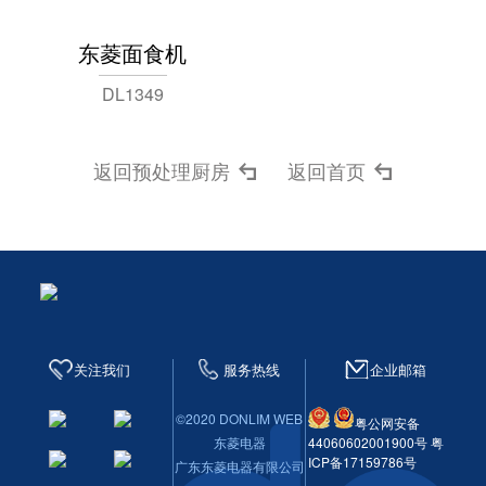
+ CLICK
东菱面食机
DL1349
返回预处理厨房
返回首页
关注我们
服务热线
企业邮箱
©2020 DONLIM WEB
粤公网安备
东菱电器
44060602001900号
粤
ICP备17159786号
广东东菱电器有限公司