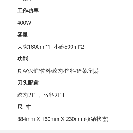
工作功率
400
W
容量
大碗
1600ml*1+小碗500ml*2
功能
真空保鲜
/佐料/绞肉/馅料/碎菜/剥蒜
刀头配置
绞肉刀
*1、佐料刀*1
尺
寸
384
mm X 1
60
mm X 2
30
mm(
收纳
状态
)